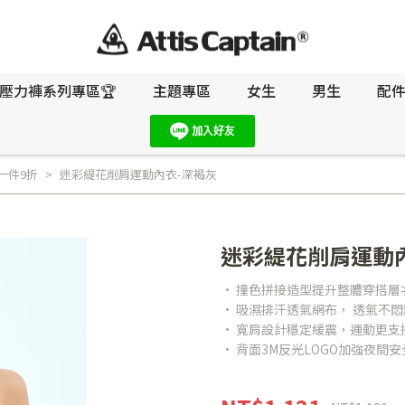
壓力褲系列專區🏆
主題專區
女生
男生
配
一件9折
迷彩緹花削肩運動內衣-深褐灰
迷彩緹花削肩運動
• 撞色拼接造型提升整體穿搭層
• 吸濕排汗透氣網布， 透氣不悶
• 寬肩設計穩定緩震，運動更支
• 背面3M反光LOGO加強夜間