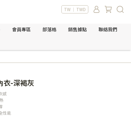
TW ｜ TWD
件
會員專區
部落格
銷售據點
聯絡我們
內衣-深褐灰
次感
熱
撐
安全性能