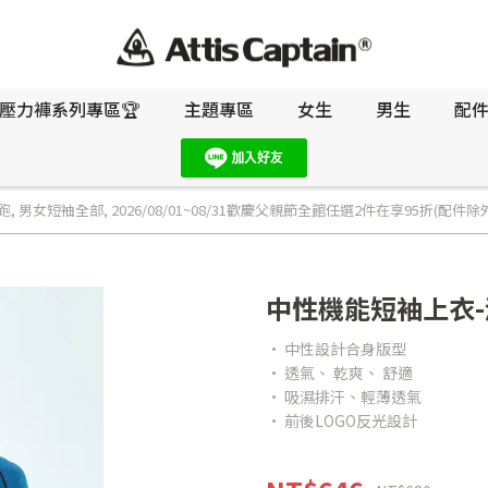
壓力褲系列專區🏆
主題專區
女生
男生
配
跑
,
男女短袖全部
,
2026/08/01~08/31歡慶父親節全館任選2件在享95折(配件除
中性機能短袖上衣
• 中性設計合身版型
• 透氣、 乾爽、 舒適
• 吸濕排汗、輕薄透氣
• 前後LOGO反光設計