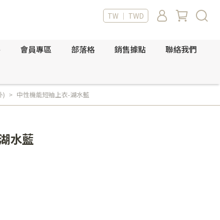
TW ｜ TWD
件
會員專區
部落格
銷售據點
聯絡我們
外)
中性機能短袖上衣-湖水藍
-湖水藍