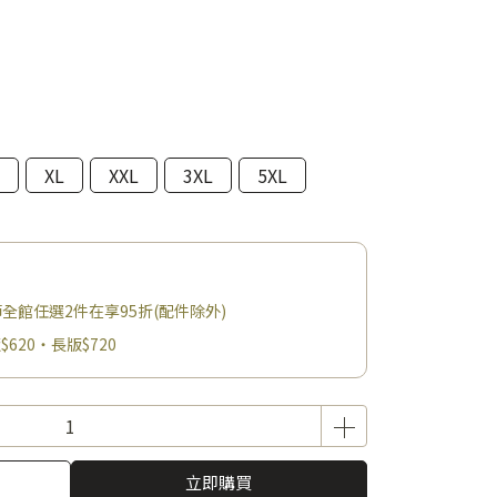
XL
XXL
3XL
5XL
父親節全館任選2件在享95折(配件除外)
$620・長版$720
立即購買