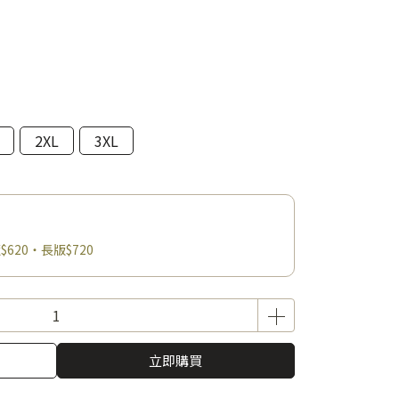
2XL
3XL
$620・長版$720
立即購買