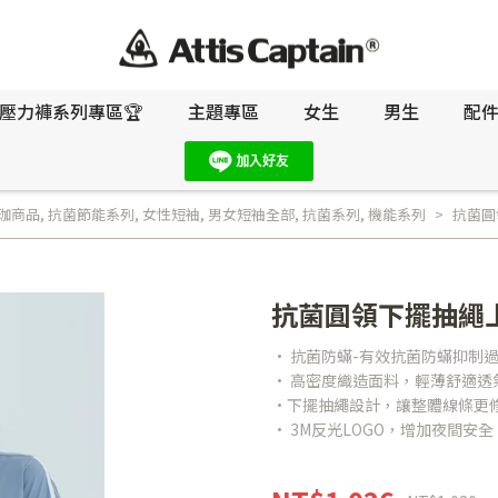
壓力褲系列專區🏆
主題專區
女生
男生
配
珈商品
,
抗菌節能系列
,
女性短袖
,
男女短袖全部
,
抗菌系列
,
機能系列
抗菌圓
抗菌圓領下擺抽繩
• 抗菌防蟎-有效抗菌防蟎抑制
• 高密度織造面料，輕薄舒適透
•下擺抽繩設計，讓整體線條更
• 3M反光LOGO，增加夜間安全