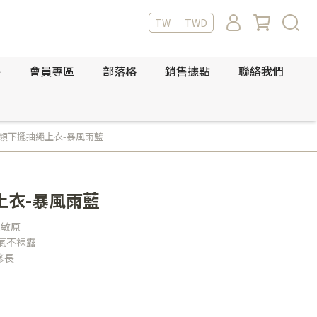
TW ｜ TWD
件
會員專區
部落格
銷售據點
聯絡我們
領下擺抽繩上衣-暴風雨藍
上衣-暴風雨藍
過敏原
氣不裸露
修長