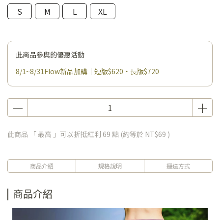
S
M
L
XL
此商品參與的優惠活動
8/1~8/31Flow新品加購｜短版$620・長版$720
此商品 「 最高 」可以折抵紅利
69
點 (約等於
NT$69
)
商品介紹
規格說明
運送方式
商品介紹