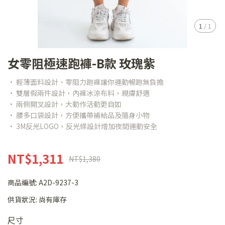
1
/
1
女零阻極速跑褲-B款 玫瑰紫
• 輕薄面料設計、零阻力跑褲讓你運動暢跑無負擔
• 雙層假兩件設計，內褲冰涼布料，親膚舒適
• 兩側開叉設計，大動作活動更自如
• 腰多口袋設計，方便攜帶補給品及隨身小物
• 3M反光LOGO，反光條設計增加夜間運動安全
NT$1,311
NT$1,380
商品編號:
A2D-9237-3
供貨狀況:
尚有庫存
尺寸