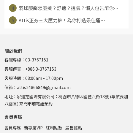
4
羽球服飾怎麼挑？舒適？透氣？懶人包告訴你⋯
5
Attis正夯三大壓力褲！為你打造最佳運⋯
關於我們
客服專線：03-3767151
客服傳真：+886 3-3767153
客服時間：08:00am - 17:00pm
信箱：attis24866849@gmail.com
地址：家迪芝國際有限公司：桃園市八德區國豐六街18號 (導航要加
八德區) 來門市前電話預約
會員專區
會員專區
新專屬VIP
紅利點數
展售據點