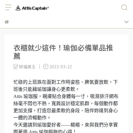
衣櫃就少這件！瑜伽必備單品推
薦
歐福黛玉
2022-03-22
忙碌的上班族在面對工作時姿態、脾氣要放軟，下
班後只能藉瑜珈讓身心更柔軟。
Attis 瑜珈服，親膚貼合身體每一寸，吸濕排汗網布
絲毫不悶也不熱，寬肩設計穩定肌群，每個動作都
更加支撐，打造您最柔軟的身段、陪伴妳達到身心
一體的流暢動作。
今天邀請到瑜珈愛好者——楊楊，來與我們分享實
際著用 Attis 瑜珈服飾的心得！